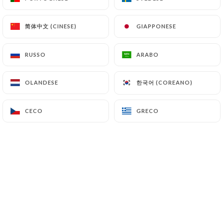
简体中文 (CINESE)
简体中文 (CINESE)
GIAPPONESE
GIAPPONESE
Il Gusto vous propose une cuisine
authentique et savoureuse à base de
RUSSO
RUSSO
ARABO
ARABO
produits frais qui vous fera vivre un
délicieux voyage culinaire
한국어 (COREANO)
한국어 (COREANO)
OLANDESE
OLANDESE
Ici , goûtez à de nombreuses
CECO
CECO
GRECO
GRECO
préparations faites maison, réalisées
avec amour, soin et attention. Testez
ainsi nos délicieuses pizze à la
napolitaine cuites au feu de bois au
goût unique, nos superbes ravioles
fraiches tartufo ou bien laissez-vous
tenter par nos savoureuses escalopes