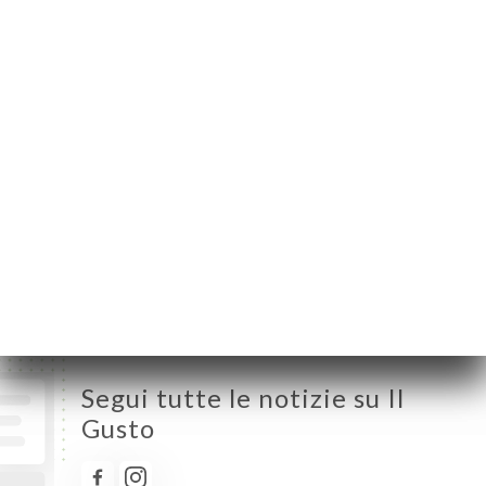
Valenciennes France
Lunedì
Chiuso
Martedì
12:00-14:00
Mercoledì
12:00-14:00
Giovedì
12:00-14:00 / 19:00-21:30
Venerdì
12:00-14:00 / 19:00-21:30
Sabato
12:00-14:00 / 19:00-21:30
Domenica
Chiuso
Segui tutte le notizie su Il
Gusto